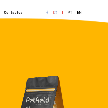
Contactos
|
|
PT
EN