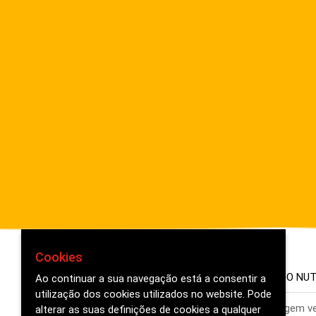
Cookies
COMPOSIÇÃO
FORMATOS
CONTEÚDO NUT
Ao continuar a sua navegação está a consentir a
utilização dos cookies utilizados no website. Pode
Cereais, farinhas de carne, subprodutos de origem ve
alterar as suas definições de cookies a qualquer