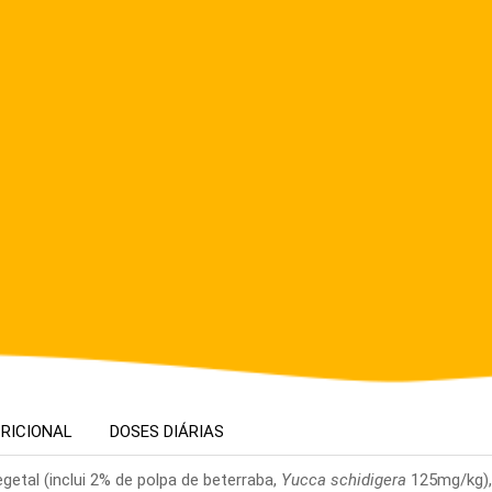
RICIONAL
DOSES DIÁRIAS
getal (inclui 2% de polpa de beterraba,
Yucca schidigera
125mg/kg), 