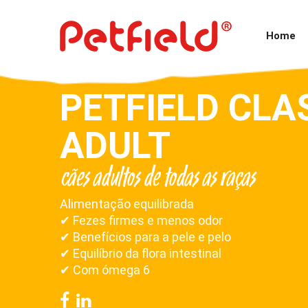
Home
Petfield Premium
Voltar
Petfield Classic
PETFIELD CLA
Comida Húmida
ADULT
Dental Sticks
cães adultos de todas as raças
Tasty Chews
Alimentação equilibrada
✔ Fezes firmes e menos odor
Catchy
✔ Benefícios para a pele e pelo
✔ Equilíbrio da flora intestinal
Natural Bones
✔ Com ómega 6
Natural Sticks