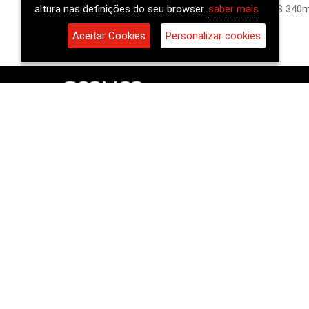
substâncias minerais, leveduras (fonte de MOS 340m
altura nas definições do seu browser.
saber mais
Aceitar Cookies
Personalizar cookies
Os N
GENYEN - Grow and protect, S. A.
Ingredien
Edificio Inovisa - Tapada da Ajuda
349-017 Lisboa
Alimenta
Tel. +351 211 581 669
Uma vida
animalcare@genyen.pt
http://www.genyen.pt/